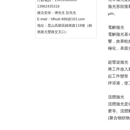
行動電話：15051688963
拋光形狀復
13962435318
接洽安排：傅先生 彭先生
μm。
E-mail：hfhuili-888@163.com
地址：昆山高新區錦淞路118號（錦
電解拋光
淞路元豐路交叉口）
電解拋光基
響，效果較
極化，表面光
超聲波拋光
將工件放入
起工件變形
拌溶液，使
流體拋光
流體拋光是
磨等。流體
(聚合物狀