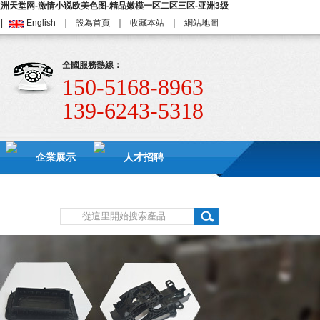
欧洲天堂网-激情小说欧美色图-精品嫩模一区二区三区-亚洲3级
|
English
｜
設為首頁
｜
收藏本站
｜
網站地圖
全國服務熱線：
150-5168-8963
139-6243-5318
企業展示
人才招聘
優秀試模服務商。公司目前擁有80-1600噸海天機15臺，擁有相關技術人員30名