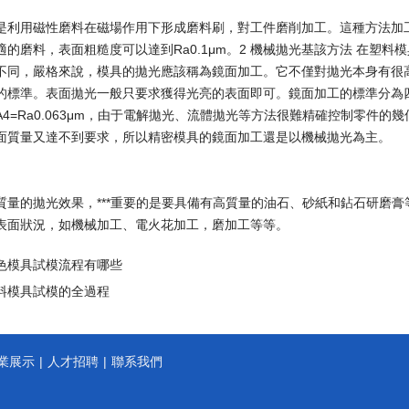
是利用磁性磨料在磁場作用下形成磨料刷，對工件磨削加工。這種方法加
適的磨料，表面粗糙度可以達到Ra0.1μm。2 機械拋光基該方法 在塑
不同，嚴格來說，模具的拋光應該稱為鏡面加工。它不僅對拋光本身有很
標準。表面拋光一般只要求獲得光亮的表面即可。鏡面加工的標準分為四級:AO=Ra
m，A4=Ra0.063μm，由于電解拋光、流體拋光等方法很難精確控制零
面質量又達不到要求，所以精密模具的鏡面加工還是以機械拋光為主。
質量的拋光效果，***重要的是要具備有高質量的油石、砂紙和鉆石研磨
表面狀況，如機械加工、電火花加工，磨加工等等。
色模具試模流程有哪些
料模具試模的全過程
業展示
|
人才招聘
|
聯系我們