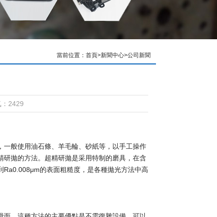
當前位置：
首頁
>
新聞中心
>
公司新聞
：2429
，一般使用油石條、羊毛輪、砂紙等，以手工操作
精研拋的方法。超精研拋是采用特制的磨具，在含
a0.008μm的表面粗糙度，是各種拋光方法中高
滑面。這種方法的主要優點是不需復雜設備，可以