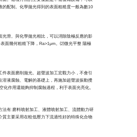
液的配制。化學拋光得到的表面粗糙度一般為數10
面光滑。與化學拋光相比，可以消除陰極反應的影
面幾何粗糙下降，Ra>1μm。⑵微光平整 陽極
工件表面磨削拋光。超聲波加工宏觀力小，不會引
在溶液腐蝕、電解的基礎上，再施加超聲波振動攪
的空化作用還能夠抑制腐蝕過程，利于表面光亮化。
方法有:磨料噴射加工、液體噴射加工、流體動力研
介質主要采用在較低壓力下流過性好的特殊化合物