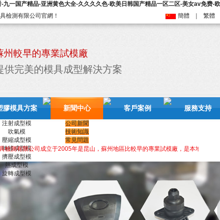
看-九一国产精品-亚洲黄色大全-久久久久色-欧美日韩国产精品一区二区-美女av免费-
具檢測有限公司官網！
簡體
｜
繁體
蘇州較早的專業試模廠
提供完美的模具成型解決方案
塑膠模具方案
新聞中心
客戶案例
服務支持
注射成型模
公司新聞
吹氣模
技術知識
壓縮成型模
常見問題
轉移成型模
檢測有限公司成立于2005年是昆山，蘇州地區比較早的專業試模廠，是本地區行業的
擠壓成型模
熱成型模
旋轉成型模