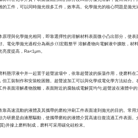
雜的工件，可以同時拋光很多工件，效率高。化學拋光的核心問題是拋光
本原理與化學拋光相同，即靠選擇性的溶解材料表面微小凸出部分，使表
好。電化學拋光過程分為兩步:⑴宏觀整平 溶解產物向電解液中擴散，材料表
亮度提高，Ra<1μm。
磨料懸浮液中并一起置于超聲波場中，依靠超聲波的振蕩作用，使磨料在
，但工裝制作和安裝較困難。超聲波加工可以與化學或電化學方法結合。
工件表面溶解產物脫離，表面附近的腐蝕或電解質均勻;超聲波在液體中
依靠高速流動的液體及其攜帶的磨粒沖刷工件表面達到拋光的目的。常用
動力研磨是由液壓驅動，使攜帶磨粒的液體介質高速往復流過工件表面。
物質)并摻上磨料制成，磨料可采用碳化硅粉末。