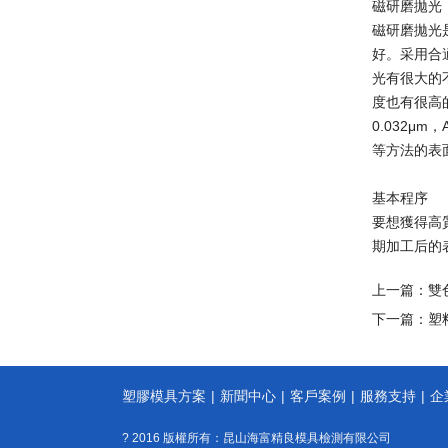
磁研磨拋光
磁研磨拋光
好。采用合
光有很大的
度也有很高的
0.032μ
等方法的表
基本程序
要想獲得高
期加工后的
上一篇：
雙
下一篇：
塑
塑膠模具方案
|
新聞中心
|
客戶案例
|
服務支持
|
企
? 2016 版權所有：昆山海富精良模具檢測有限公司