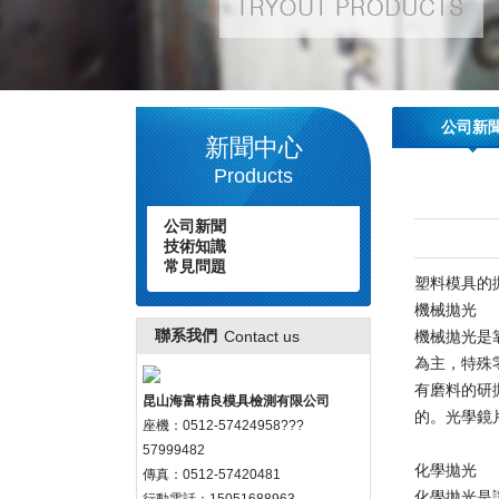
公司新
新聞中心
Products
公司新聞
技術知識
常見問題
塑料模具
的
機械拋光
聯系我們
Contact us
機械拋光是
為主，特殊
有磨料的研
昆山海富精良模具檢測有限公司
的。光學鏡
座機：0512-57424958???
57999482
化學拋光
傳真：0512-57420481
化學拋光是